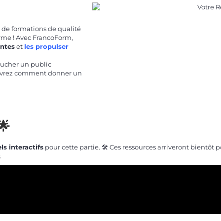
n de formations de qualité
orme ! Avec FrancoForm,
ntes
et
les propulser
oucher un public
ouvrez comment donner un
🌟
ls interactifs
pour cette partie. 🛠️ Ces ressources arriveront bientô
