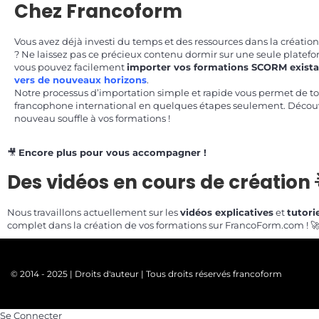
Chez Francoform
Vous avez déjà investi du temps et des ressources dans la créatio
? Ne laissez pas ce précieux contenu dormir sur une seule platef
vous pouvez facilement
importer vos formations SCORM exista
vers de nouveaux horizons
.
Notre processus d’importation simple et rapide vous permet de t
francophone international en quelques étapes seulement. Déc
nouveau souffle à vos formations !
🎥
Encore plus pour vous accompagner !
Des vidéos en cours de création 
Nous travaillons actuellement sur les
vidéos explicatives
et
tutorie
complet dans la création de vos formations sur FrancoForm.com ! 
© 2014 - 2025 | Droits d'auteur | Tous droits réservés francoform
Se Connecter