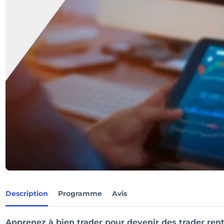
Description
Programme
Avis
Apprenez à bien trader pour devenir des trader ren