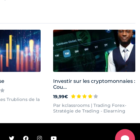
se
Investir sur les cryptomonnaies :
Cou...
19,99€
es Trublions de la
Par kclassrooms | Trading Forex-
Stratégie de Trading - Elearning