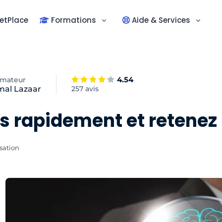
etPlace
Formations
Aide & Services
4.54
rmateur
mal Lazaar
257 avis
s rapidement et retenez
sation