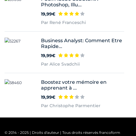
Photoshop, Illu...
19,99€
Par René Franceschi
Business Analyst: Comment Etre
Rapide...
19,99€
Par Alice Svadchii
Boostez votre mémoire en
apprenant à ...
19,99€
Par Christophe Parmentier
© 2014 - 2025 | Droits d'auteur | Tous droits réservés francoform