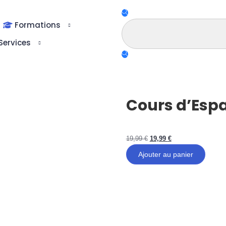
Formations
Services
Cours d’Esp
19,99
€
19,99
€
Ajouter au panier