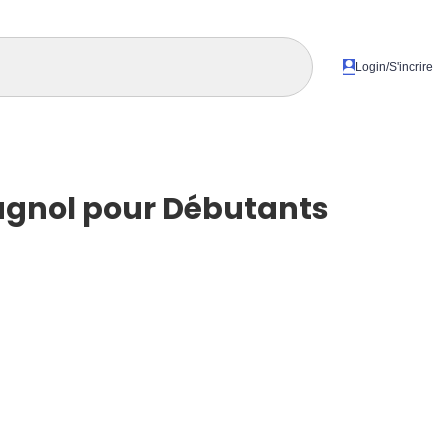
Login/S'incrire
agnol pour Débutants