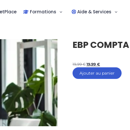
etPlace
Formations
Aide & Services
EBP COMPTA 
19,99
€
19,99
€
Ajouter au panier