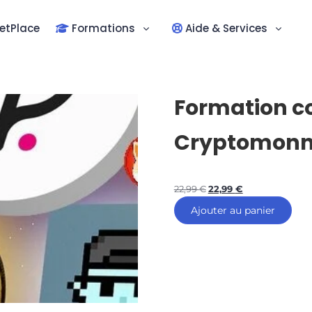
etPlace
Formations
Aide & Services
Formation co
Cryptomonna
22,99
€
22,99
€
Ajouter au panier