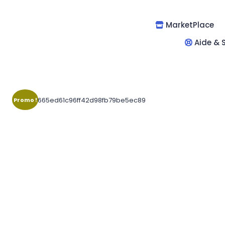
MarketPlace
Aide & S
Promo !