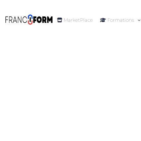
MarketPlace
Formations