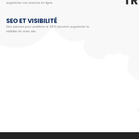
TR
augmenter vos revenus en ligne.
SEO ET VISIBILITÉ
Des astuces pour améliorer le SEO peuvent augmenter la
visibilité de votre site.