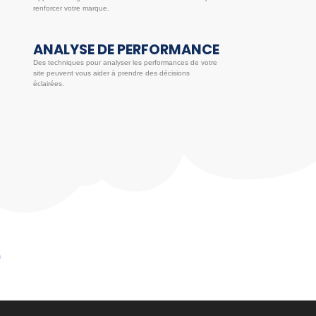
renforcer votre marque.
ANALYSE DE PERFORMANCE
Des techniques pour analyser les performances de votre
site peuvent vous aider à prendre des décisions
éclairées.